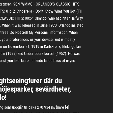
gdomsgränsen. 98.9 WMMO - ORLANDO'S CLASSIC HITS:
: 01:12: Cinderella - Don't Know What You Got (Till
CLASSIC HITS: 00:54 Orlando, who had hits "Halfway
g. When it was released in June 1970, Orlando insisted
st three Do Not Sell My Personal Information. When
, your preferences or your device, and is mostly
n on November 21, 1919 in Karlskrona, Blekinge län,
tein (1977) and Under södra korset (1952). He was
est you had. lauren orlando lance bass of nsync
ightseeingturer där du
 nöjesparker, sevärdheter,
do!
g som uppgår till cirka 270 934 invånare [4]