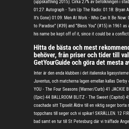
(uppskattning 2015). Cirka 27% av befolkningen i s
01:27: Autograph - Turn Up The Radio: 01:18: Bryan
It's Gone) 01:09: Men At Work - Who Can It Be Now:
to Paradise" (#39) and "Bless You" (#15) in 1961 as a
his name be kept off of it, since it could be a confli
Hitta de bästa och mest rekommender
behöver, från priser och tider till
GetYourGuide och göra det mesta av 
Inter är den enda klubben i det italienska ligasystemet
Juventus, och matcherna lagen emellan kallas Derby d
YOU - The Four Seasons (Warner/Curb) 41 JACKIE BL
(Epic) 44 BALLROOM BLITZ - The Sweet (Capitol) 45
coachade sitt Tipselit Äldre till en viktig seger bort
toppchans till seger och vi spikar! SKRÄLLEN. 12 
bad samt en tur till St Petesburg där vi träffade An