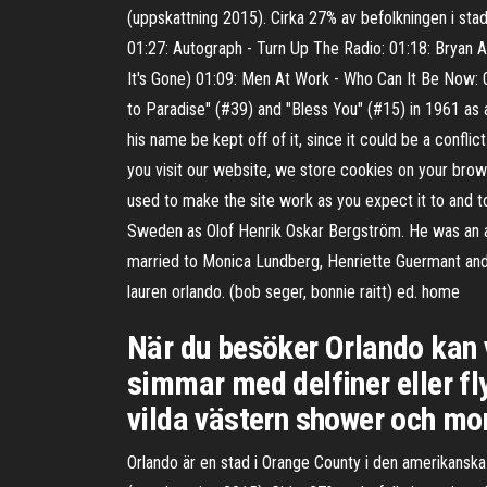
(uppskattning 2015). Cirka 27% av befolkningen i s
01:27: Autograph - Turn Up The Radio: 01:18: Bryan
It's Gone) 01:09: Men At Work - Who Can It Be Now:
to Paradise" (#39) and "Bless You" (#15) in 1961 as a
his name be kept off of it, since it could be a confl
you visit our website, we store cookies on your brows
used to make the site work as you expect it to and 
Sweden as Olof Henrik Oskar Bergström. He was an ac
married to Monica Lundberg, Henriette Guermant and 
lauren orlando. (bob seger, bonnie raitt) ed. home
När du besöker Orlando kan vi
simmar med delfiner eller fly
vilda västern shower och mon
Orlando är en stad i Orange County i den amerikanska