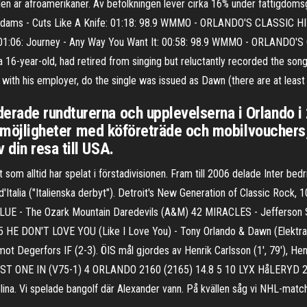
taden är afroamerikaner. Av befolkningen lever cirka 16% under fatti
 Adams - Cuts Like A Knife: 01:18: 98.9 WMMO - ORLANDO'S CLASSIC HITS
 01:06: Journey - Any Way You Want It: 00:58: 98.9 WMMO - ORLANDO'S 
 16-year-old, had retired from singing but reluctantly recorded the son
ct with his employer, do the single was issued as Dawn (there are at least
ade rundturerna och upplevelserna i Orlando i 2
 valmöjligheter med köföreträde och mobilvouchers
din resa till USA.
 som alltid har spelat i förstadivisionen. Fram till 2006 delade Inter bed
'Italia ("Italienska derbyt"). Detroit's New Generation of Classic Rock
UE - The Ozark Mountain Daredevils (A&M) 42 MIRACLES - Jefferson S
 HE DON'T LOVE YOU (Like I Love You) - Tony Orlando & Dawn (Elektr
a mot Degerfors IF (2-3). ÖIS mål gjordes av Henrik Carlsson (1', 79'), H
FIRST ONE IN (V75-1) 4 ORLANDO 2160 (2165) 14.8 5 10 LYX HåLERYD 216
gelina. Vi spelade bangolf där Alexander vann. På kvällen såg vi NHL-m