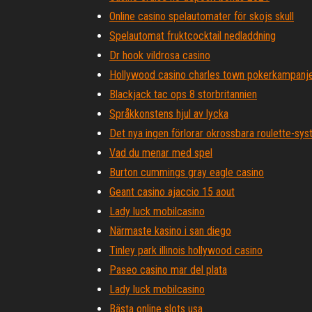
Online casino spelautomater för skojs skull
Spelautomat fruktcocktail nedladdning
Dr hook vildrosa casino
Hollywood casino charles town pokerkampanj
Blackjack tac ops 8 storbritannien
Språkkonstens hjul av lycka
Det nya ingen förlorar okrossbara roulette-sy
Vad du menar med spel
Burton cummings gray eagle casino
Geant casino ajaccio 15 aout
Lady luck mobilcasino
Närmaste kasino i san diego
Tinley park illinois hollywood casino
Paseo casino mar del plata
Lady luck mobilcasino
Bästa online slots usa