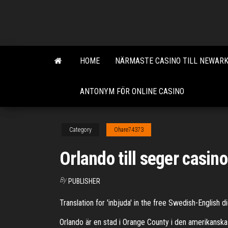
Skip
to
the
content
HOME
NÄRMASTE CASINO TILL NEWARK
ANTONYM FÖR ONLINE CASINO
Category
Ohare74373
Orlando till seger casin
By
PUBLISHER
Translation for 'inbjuda' in the free Swedish-English d
Orlando är en stad i Orange County i den amerikanska