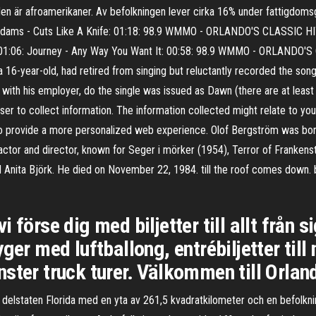
taden är afroamerikaner. Av befolkningen lever cirka 16% under fatti
 Adams - Cuts Like A Knife: 01:18: 98.9 WMMO - ORLANDO'S CLASSIC HITS
 01:06: Journey - Any Way You Want It: 00:58: 98.9 WMMO - ORLANDO'S 
 16-year-old, had retired from singing but reluctantly recorded the son
ict with his employer, do the single was issued as Dawn (there are at lea
er to collect information. The information collected might relate to you
to provide a more personalized web experience. Olof Bergström was bor
tor and director, known for Seger i mörker (1954), Terror of Frankens
Anita Björk. He died on November 22, 1984. till the roof comes down. b
 förse dig med biljetter till allt från s
ger med luftballong, entrébiljetter till
ster truck turer. Välkommen till Orlan
 delstaten Florida med en yta av 261,5 kvadratkilometer och en befolknin