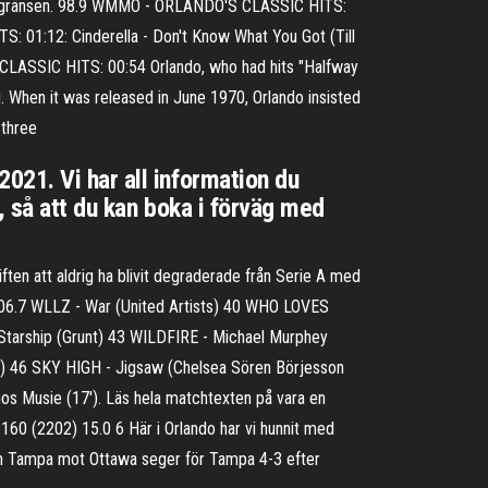
gdomsgränsen. 98.9 WMMO - ORLANDO'S CLASSIC HITS:
: 01:12: Cinderella - Don't Know What You Got (Till
CLASSIC HITS: 00:54 Orlando, who had hits "Halfway
g. When it was released in June 1970, Orlando insisted
 three
021. Vi har all information du
, så att du kan boka i förväg med
riften att aldrig ha blivit degraderade från Serie A med
, 106.7 WLLZ - War (United Artists) 40 WHO LOVES
tarship (Grunt) 43 WILDFIRE - Michael Murphey
a) 46 SKY HIGH - Jigsaw (Chelsea Sören Börjesson
enos Musie (17'). Läs hela matchtexten på vara en
0 (2202) 15.0 6 Här i Orlando har vi hunnit med
atch Tampa mot Ottawa seger för Tampa 4-3 efter